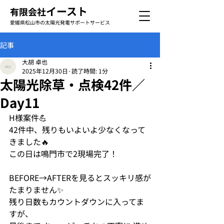
イースト
有限会社
愛媛県松山市の太陽光発電サポートサービス
記事
大胡 卓也
2025年12月30日
読了時間: 1分
太陽光除草・点検42件／
Day11
H様案件💪
42件中、残りもいよいよ少なくなって
きました🔥
この日は鳴門市で2現場完了！
BEFORE→AFTERを見るとスッキリ感が
たまりません✨
残り日数もカウントダウンに入ってま
すが、